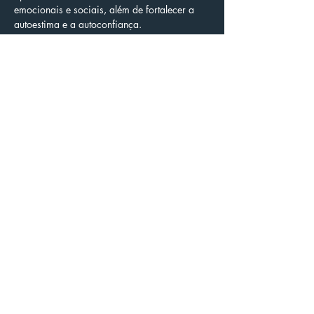
emocionais e sociais, além de fortalecer a 
autoestima e a autoconfiança.
Compartilhe esse evento
SIGA-NOS
Local da Sede:
Rua Francisco Daniel, Espaço Raiz